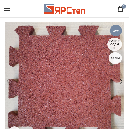
0
-29%
РАСПР
ОДАН
О
30 ММ