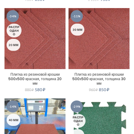
-34%
-11%
РАСПР
30 ММ
ОДАН
О
20 ММ
Плитка из резиновой крошки
Плитка из резиновой крошки
500х500 красная, толщина 20
500х500 красная, толщина 30
мм
мм
580
₽
850
₽
880
₽
960
₽
-14%
-29%
РАСПР
40 ММ
ОДАН
О