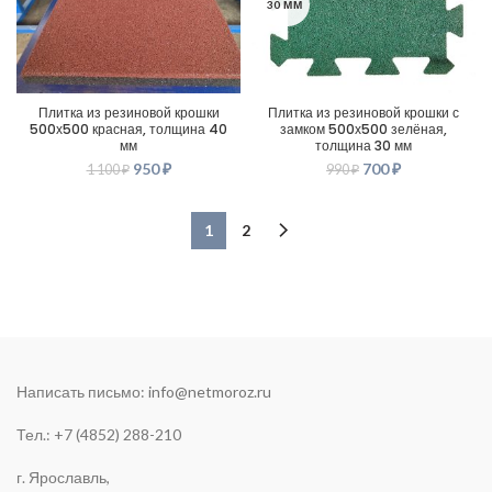
30 ММ
Плитка из резиновой крошки
Плитка из резиновой крошки с
500х500 красная, толщина 40
замком 500х500 зелёная,
мм
толщина 30 мм
950
₽
700
₽
1 100
₽
990
₽
1
2
Написать письмо:
info@netmoroz.ru
Тел.: +7 (4852) 288-210
г. Ярославль,