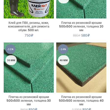
Клей для ПВХ, резины, кожи,
Плитка из резиновой крошки
кожзаменителя, для ремонта
500х500 зеленая, толщина 20
обуви. 500 мл.
мм
750
₽
580
₽
880
₽
-11%
-14%
30 ММ
40 ММ
Плитка из резиновой крошки
Плитка из резиновой крошки
500х500 зеленая, толщина 30
500х500 зеленая, толщина 40
мм
мм
850
₽
950
₽
960
₽
1 100
₽