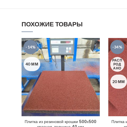
ПОХОЖИЕ ТОВАРЫ
-14%
-34%
РАСП
40 ММ
РОД
АНО
20 ММ
Плитка из резиновой крошки 500х500
Плитка 
красная, толщина 40 мм
к