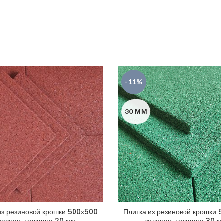
-11%
30 ММ
из резиновой крошки 500х500
Плитка из резиновой крошки
расная, толщина 20 мм
зеленая, толщина 30 