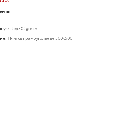
stock
нить
л:
yarstep502green
ия:
Плитка прямоугольная 500х500