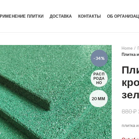
РИМЕНЕНИЕ ПЛИТКИ
ДОСТАВКА
КОНТАКТЫ
ОБ ОРГАНИЗА
Home
Плитка 
-34%
Пл
РАСП
кр
РОДА
НО
зел
20 ММ
880
₽
плитка 